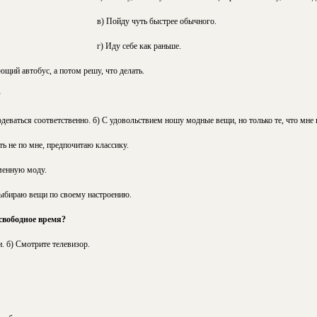
в) Пойду чуть быстрее обычного.
г) Иду себе как раньше.
ющий автобус, а потом решу, что делать.
?
одеваться соответственно. б) С удовольствием ношу модные вещи, но только те, что мне 
ть не по мне, предпочитаю классику.
менную моду.
 выбираю вещи по своему настроению.
свободное время?
. б) Смотрите телевизор.