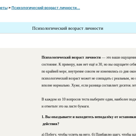
веты
>
Психологический возраст личности…
Психологический возраст личности
Психологический возраст личности
— это ваши ощущения,
состояние. К примеру, вам нет ещё и 30, но вы ощущаете себя
по крайней мере, внутренне совсем не изменились со дня ок
психологический возраст может не совпадать с реальным, но
вполне нормально. Хуже, если разница составляет десяток л
В каждом из 10 вопросов теста выберите один, наиболее под
и отметьте это на листе бумаги.
1. Вы опаздываете и находитесь неподалёку от остановк
действия?
а) Побегу, чтобы успеть на него. б) Прибавлю шагу, чтобы и