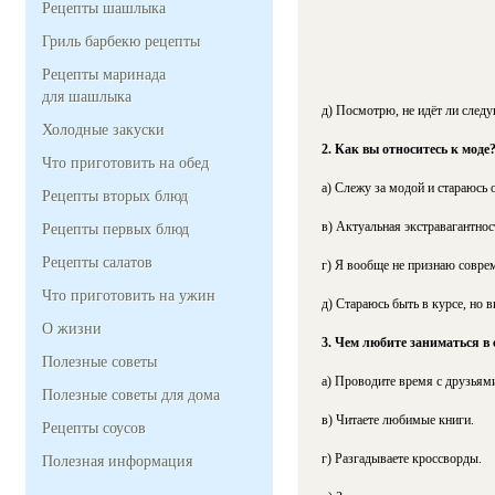
Рецепты шашлыка
Гриль барбекю рецепты
Рецепты маринада
для шашлыка
д) Посмотрю, не идёт ли следу
Холодные закуски
2. Как вы относитесь к моде
Что приготовить на обед
а) Слежу за модой и стараюсь 
Рецепты вторых блюд
в) Актуальная экстравагантнос
Рецепты первых блюд
Рецепты салатов
г) Я вообще не признаю совре
Что приготовить на ужин
д) Стараюсь быть в курсе, но
О жизни
3. Чем любите заниматься в 
Полезные советы
а) Проводите время с друзьями
Полезные советы для дома
в) Читаете любимые книги.
Рецепты соусов
г) Разгадываете кроссворды.
Полезная информация