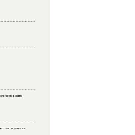
ого роста в центр
этот мир и умеем ли