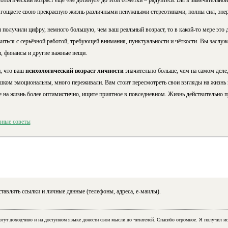
ихологический возраст ещё «не дотянул» до этой отметки – радуйтесь. Вы в замечательно
ягощаете свою прекрасную жизнь различными ненужными стереотипами, полны сил, энер
ы получили цифру, немного большую, чем ваш реальный возраст, то в
какой-то
мере это 
иться с серьёзной работой, требующей внимания, пунктуальности и чёткости. Вы заслуж
, финансы и другие важные вещи.
и, что ваш
психологический возраст личности
значительно больше, чем на самом деле,
шком эмоциональны, много переживали. Вам стоит пересмотреть свои взгляды на жизнь 
 на жизнь более оптимистично, ищите приятное в повседневном. Жизнь действительно п
зные советы
тавлять ссылки и личные данные (телефоны, адреса, е-маилы).
огут доходчиво и на доступном языке донести свои мысли до читателей. Спасибо огромное. Я получил ис