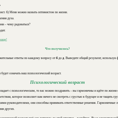
?
мист. б) Меня можно назвать оптимистом по жизни.
ении духа.
зни – чему радоваться?
дит.
чаще!
Что получилось?
жительные ответы по каждому вопросу от
б
до
д
. Выведите общий результат, используя
будет означать ваш психологический возраст.
Психологический возраст
падает с психологическим, то вас можно поздравить – вы гармоничны и идёте по жизни 
ветствии, которое позволяет вам ничего не смотреть с грустью в будущее и не тащить гру
ими руководителями, они способны принимать ответственные решения. Гармоничные лю
нии других.