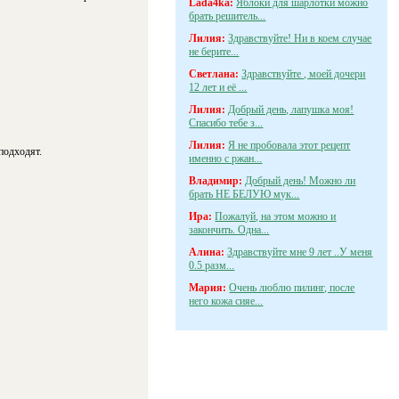
Lada4ka:
Яблоки для шарлотки можно
брать решитель...
Лилия:
Здравствуйте! Ни в коем случае
не берите...
Светлана:
Здравствуйте , моей дочери
12 лет и её ...
Лилия:
Добрый день, лапушка моя!
Спасибо тебе з...
Лилия:
Я не пробовала этот рецепт
подходят.
именно с ржан...
Владимир:
Добрый день! Можно ли
брать НЕ БЕЛУЮ мук...
Ира:
Пожалуй, на этом можно и
закончить. Одна...
Алина:
Здравствуйте мне 9 лет ..У меня
0.5 разм...
Мария:
Очень люблю пилинг, после
него кожа сияе...