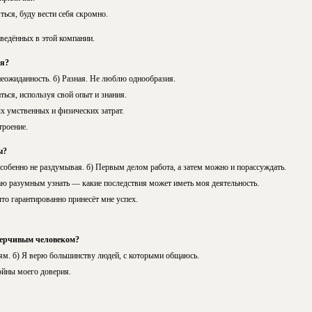
ться, буду вести себя скромно.
ведённых в этой компании.
ся?
и неожиданность. б) Разная. Не люблю однообразия.
ться, используя свой опыт и знания.
х умственных и физических затрат.
троение.
ы?
собенно не раздумывая. б) Первым делом работа, а затем можно и порассуждать.
аю разумным узнать — какие последствия может иметь моя деятельность.
что гарантированно принесёт мне успех.
верчивым человеком?
ям. б) Я верю большинству людей, с которыми общаюсь.
ойны моего доверия.