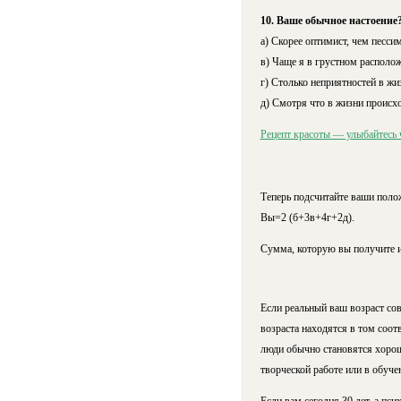
10. Ваше обычное настоение
а) Скорее оптимист, чем песси
в) Чаще я в грустном располож
г) Столько неприятностей в жи
д) Смотря что в жизни происхо
Рецепт красоты — улыбайтесь 
Теперь подсчитайте ваши поло
Вы=2 (б+3в+4г+2д).
Сумма, которую вы получите и 
Если реальный ваш возраст сов
возраста находятся в том соот
люди обычно становятся хорош
творческой работе или в обуче