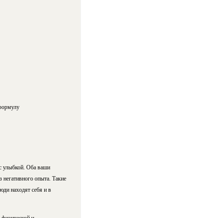
 формулу
с улыбкой. Оба ваши
з негативного опыта. Такие
ди находят себя и в