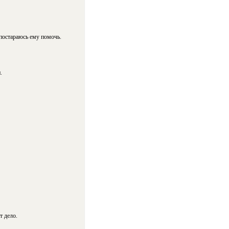
 постараюсь ему помочь.
.
т дело.