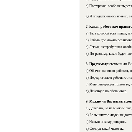
г) Постараюсь особо не выделя
д) Я придерживаюсь правил, за
7. Какая работа вам нравит
а) Та, в которой есть и риск, 
в) Работа, где можно реализова
г) Лёгкая, не требующая особы
д) По-разному, какое будет нас
8. Предусмотрительны ли В
а) Обычно начинаю работать, о
в) Перед началом работы счит
г) Меня интересует только то, 
д) Действую по обстановке.
9. Можно ли Вас назвать до
а) Доверяю, но не многим люд
в) Большинство людей не дост
г) Нельзя никому доверять.
д) Смотря какой человек.