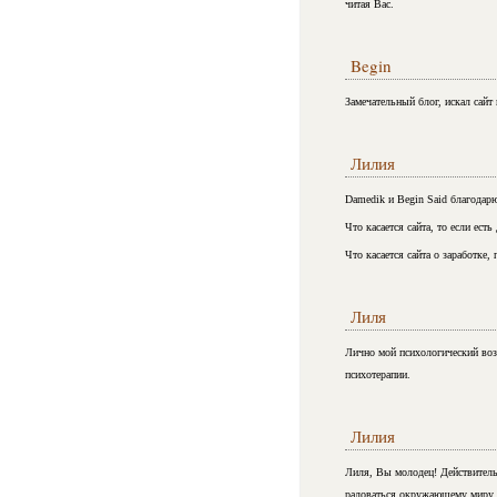
читая Вас.
Begin
Замечательный блог, искал сайт 
Лилия
Damedik и Begin Said благодарю
Что касается сайта, то если ест
Что касается сайта о заработке, 
Лиля
Лично мой психологический возр
психотерапии.
Лилия
Лиля, Вы молодец! Действительн
радоваться окружающему миру.