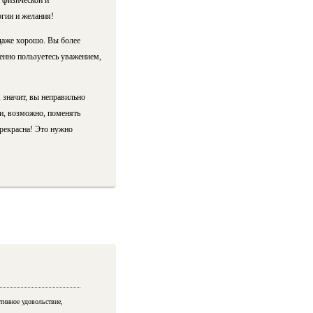
й физической и
гии и желания!
даже хорошо. Вы более
енно пользуетесь уважением,
 значит, вы неправильно
и, возможно, поменять
рекрасна! Это нужно
тинное удовольствие,