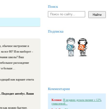
Поиск
Подписка
 обычное настроение и
 на все 80? Или наоборот –
ончания школы? Ваш
 небольшое расхождение
ет и больше…
ходящий вам вариант ответа
Комментарии
и. Подходит автобус. Ваши
Ксения:
Я недавно делала пилинг с 12%
гликолевой...
дти как можно быстрее.