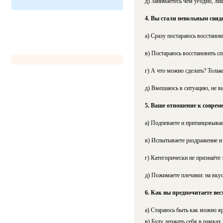
д) Занимаетесь чем угодно, ли
4. Вы стали невольным свид
а) Сразу постараюсь восстанов
в) Постараюсь восстановить сп
г) А что можно сделать? Тольк
д) Вмешаюсь в ситуацию, не в
5. Ваше отношение к соврем
а) Подпеваете и пританцовывает
в) Испытываете раздражение и 
г) Категорически не признаёте 
д) Пожимаете плечами: на вкус
6. Как вы предпочитаете ве
а) Стараюсь быть как можно яр
в) Буду держать себя в рамках