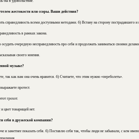
шь бы в удовольствие.
етелем жестокости или ссоры. Ваши действия?
ить справедливость всеми доступными методами. б) Встану на сторону пострадавшего и
раведливость в рамках закона.
о осудить очередную несправедливость про себя и продолжать заниматься своими делами
ысказывая своего мнения.
енной музыке?
е, так как вам она очень нравится. б) Считаете, что этим нужно «переболеть».
выражаете протест.
этот грохот.
 и цвет товарищей нет.
сти себя в дружеской компании?
че и заметнее показать себя. б) Поставлю себя так, чтобы люди не забывали, с кем имею
 приличия.