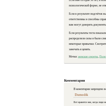
Если вам сегодня 30 лет, а пс
психологической форме, не от
Если в результате подсчётов в
ответственны и способны справ
вам могут доверять документы
Если результаты теста показал
распределяли силы и были сли
некоторые привычки. Смотрите
замечать и ценить.
Метки:
женские секреты
,
Поле
Комментарии
В коментарии запрещено вс
Damedik
Вот нравится мне, когда люди м