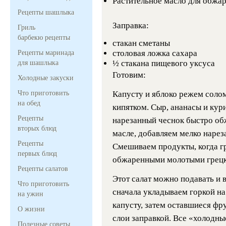
Растительное масло для обжа
Рецепты шашлыка
Заправка:
Гриль
барбекю рецепты
стакан сметаны
столовая ложка сахара
Рецепты маринада
½ стакана пищевого уксуса
для шашлыка
Готовим:
Холодные закуски
Что приготовить
Капусту и яблоко режем солом
на обед
кипятком. Сыр, ананасы и кур
Рецепты
нарезанный чеснок быстро об
вторых блюд
масле, добавляем мелко нарез
Рецепты
Смешиваем продукты, когда г
первых блюд
обжаренными молотыми грецк
Рецепты салатов
Этот салат можно подавать и в
Что приготовить
сначала укладываем горкой н
на ужин
капусту, затем оставшиеся ф
О жизни
слои заправкой. Все «холодн
Полезные советы