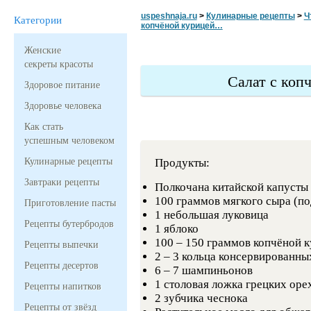
uspeshnaja.ru
>
Кулинарные рецепты
>
Ч
Категории
копчёной курицей…
Женские
секреты красоты
Салат с коп
Здоровое питание
Здоровье человека
Как стать
успешным человеком
Кулинарные рецепты
Продукты:
Завтраки рецепты
Полкочана китайской капусты
100 граммов мягкого сыра (п
Приготовление пасты
1 небольшая луковица
Рецепты бутербродов
1 яблоко
100 – 150 граммов копчёной 
Рецепты выпечки
2 – 3 кольца консервированны
Рецепты десертов
6 – 7 шампиньонов
1 столовая ложка грецких оре
Рецепты напитков
2 зубчика чеснока
Рецепты от звёзд