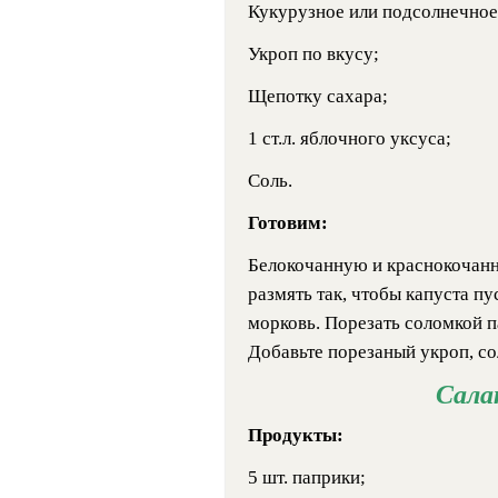
Кукурузное или подсолнечное 
Укроп по вкусу;
Щепотку сахара;
1 ст.л. яблочного уксуса;
Соль.
Готовим:
Белокочанную и краснокочанн
размять так, чтобы капуста пу
морковь. Порезать соломкой 
Добавьте порезаный укроп, сол
Сала
Продукты:
5 шт. паприки;