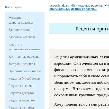
uspeshnaja.ru
>
Кулинарные рецепты
>
Ч
Категории
оригинальных летних салатов…
Женские
секреты красоты
Рецепты ориги
Здоровое питание
Здоровье человека
Как стать
успешным человеком
Кулинарные рецепты
Рецепты
оригинальных летн
взрослым. Они очень легки в 
Завтраки рецепты
финансовых и временных затр
Приготовление пасты
и порадовать себя и свою се
Рецепты бутербродов
Ведь летом так хочется побал
Рецепты выпечки
овощами. В это время года эт
Рецепты десертов
сохранённые красивые продук
Рецепты напитков
Хочу поделиться с вами рецеп
Рецепты от звёзд