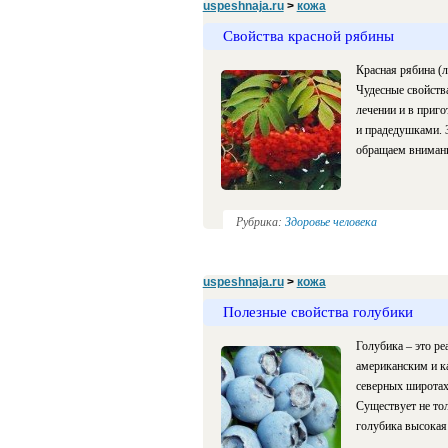
uspeshnaja.ru
>
кожа
Свойства красной рябины
Красная рябина (л
Чудесные свойства
лечении и в приг
и прадедушками. З
обращаем внимани
Рубрика:
Здоровье человека
uspeshnaja.ru
>
кожа
Полезные свойства голубики
Голубика – это р
американским и к
северных широтах 
Существует не тол
голубика высокая 