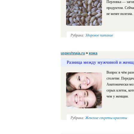
Перловка — загов
продуктом. Сейчас
не менее полезна.
Рубрика:
Здоровое питание
uspeshnaja.ru
>
кожа
Разница между мужчиной и женщ
Вопрос в чём раз
столетие. Передач
Анатомически моз
серых клеток, кот
чем у женщин.
Рубрика:
Женские секреты красоты