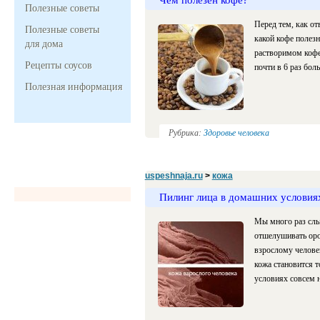
Полезные советы
Перед тем, как от
Полезные советы
какой кофе полез
для дома
растворимом кофе 
Рецепты соусов
почти в 6 раз боль
Полезная информация
Рубрика:
Здоровье человека
uspeshnaja.ru
>
кожа
Пилинг лица в домашних условия
Мы много раз слы
отшелушивать оро
взрослому челове
кожа становится 
условиях совсем н