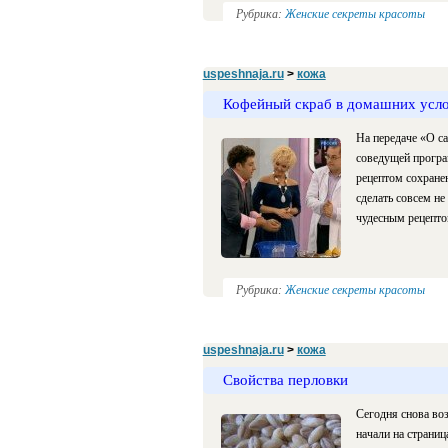
Рубрика:
Женские секреты красоты
uspeshnaja.ru
>
кожа
Кофейный скраб в домашних усл
На передаче «О са
соведущей програ
рецептом сохране
сделать совсем не
чудесным рецепто
Рубрика:
Женские секреты красоты
uspeshnaja.ru
>
кожа
Свойства перловки
Сегодня снова во
начали на страниц