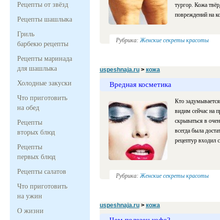
Рецепты от звёзд
тургор. Кожа твёр
повреждений на к
Рецепты шашлыка
Гриль
Рубрика:
Женские секреты красоты
барбекю рецепты
Рецепты маринада
для шашлыка
uspeshnaja.ru
>
кожа
Холодные закуски
Вредная косметика
Что приготовить
Кто задумывается 
на обед
видим сейчас на 
скрываться в очен
Рецепты
всегда была дост
вторых блюд
рецептур входил 
Рецепты
первых блюд
Рецепты салатов
Рубрика:
Женские секреты красоты
Что приготовить
на ужин
uspeshnaja.ru
>
кожа
О жизни
Чем полезен кофе?