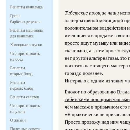
Рецепты шашлыка
Тибетские поющие чаши
испо
Гриль
альтернативной медициной пр
барбекю рецепты
положительном воздействии н
Рецепты маринада
имеющиеся в продаже в восто
для шашлыка
просто ищут музыку или виде
Холодные закуски
скачивают, а затем просто сл
Что приготовить
нет другой альтернативы, это 
на обед
посетить настоящего мастера
Рецепты
гораздо полезнее.
вторых блюд
Интервью с одним из таких ма
Рецепты
первых блюд
Биолог по образованию Влада
Рецепты салатов
тибетскими поющими чашами
Что приготовить
чем массаж в привычном его 
на ужин
«Я практически не прикасаюсь
О жизни
Просто провожу над ним чашу
Полезные советы
диагностику, определяя те ме