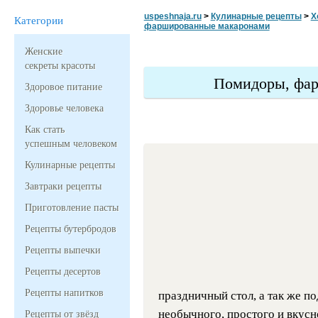
uspeshnaja.ru
>
Кулинарные рецепты
>
Х
Категории
фаршированные макаронами
Женские
секреты красоты
Помидоры, фа
Здоровое питание
Здоровье человека
Как стать
успешным человеком
Кулинарные рецепты
Завтраки рецепты
Приготовление пасты
Рецепты бутербродов
Рецепты выпечки
Рецепты десертов
Рецепты напитков
праздничный стол, а так же по
необычного, простого и вкусн
Рецепты от звёзд