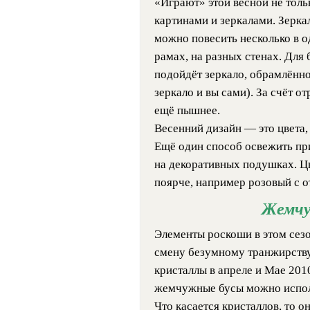
«Играют» этой весной не тольк
картинами и зеркалами. Зерка
можно повесить несколько в о
рамах, на разных стенах. Для
подойдёт зеркало, обрамлённо
зеркало и вы сами). За счёт о
ещё пышнее.
Весенний дизайн — это цвета,
Ещё один способ освежить пр
на декоративных подушках. Цв
поярче, например розовый с о
Жемчу
Элементы роскоши в этом сезо
смену безумному транжирству
кристаллы в апреле и Мае 201
жемчужные бусы можно исполь
Что касается кристаллов, то о