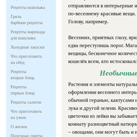
отправляются в интерьерные и
Рецепты шашлыка
по-весеннему красивые вещи.
Гриль
Голову, например.
барбекю рецепты
Рецепты маринада
Весенних, приятных глазу, ярк
для шашлыка
едва переступишь порог. Маг
Холодные закуски
вещицы, бесконечное количест
Что приготовить
кошелёк всем, кто истосковалс
на обед
Необычные
Рецепты
вторых блюд
Растения и элементы натураль
Рецепты
оформлении весеннего интерь
первых блюд
обычной геранью, кактусами и
Рецепты салатов
лука и другой зелени. Красиво
Что приготовить
цветочки из лейки вы забывает
на ужин
комнату разноцветный натюрм
О жизни
– овощами, они могут быть и
Полезные советы