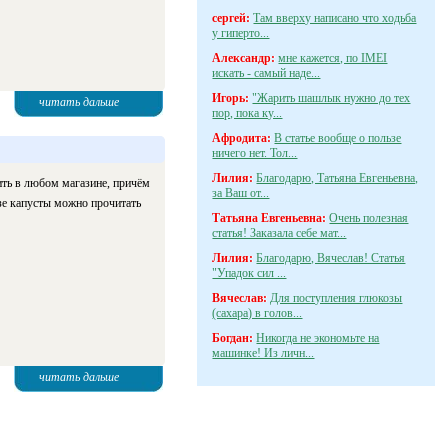
сергей:
Там вверху написано что ходьба
у гиперто...
Александр:
мне кажется, по IMEI
искать - самый наде...
Игорь:
"Жарить шашлык нужно до тех
читать дальше
пор, пока ку...
Афродита:
В статье вообще о пользе
ничего нет. Тол...
Лилия:
Благодарю, Татьяна Евгеньевна,
ить в любом магазине, причём
за Ваш от...
зе капусты можно прочитать
Татьяна Евгеньевна:
Очень полезная
статья! Заказала себе мат...
Лилия:
Благодарю, Вячеслав! Статья
"Упадок сил ...
Вячеслав:
Для поступления глюкозы
(сахара) в голов...
Богдан:
Никогда не экономьте на
машинке! Из личн...
читать дальше