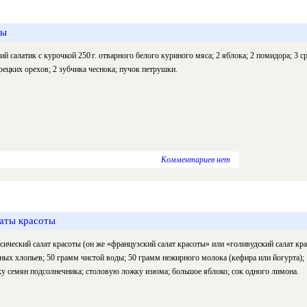
ты
ий салатик с курочкой 250 г. отварного белого куриного мяса; 2 яблока; 2 помидора; 3 
грецких орехов; 2 зубчика чеснока; пучок петрушки.
Комментариев нет
латы красоты
сический салат красоты (он же «французский салат красоты» или «голивудский салат кра
ных хлопьев; 50 грамм чистой воды; 50 грамм нежирного молока (кефира или йогурта); 1 
у семян подсолнечника; столовую ложку изюма; большое яблоко; сок одного лимона.