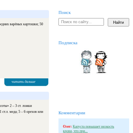
Поиск
средних варёных картошки; 50
Подписка
читать дальше
соты» 2 – 3 ст. ложки
cт.л. меда; 5 – 6 орехов или
Комментарии
Олег:
Капуста повышает вязкость
крови, что при...