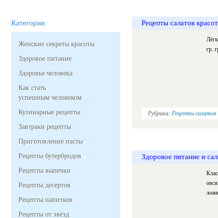
Категории
Рецепты салатов красо
Лёгк
Женские секреты красоты
гр. 
Здоровое питание
Здоровье человека
Как стать
успешным человеком
Кулинарные рецепты
Рубрика:
Рецепты салатов
Завтраки рецепты
Приготовление пасты
Рецепты бутербродов
Здоровое питание и са
Рецепты выпечки
Клас
овся
Рецепты десертов
ложк
Рецепты напитков
Рецепты от звёзд