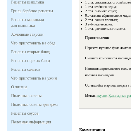
Рецепты шашлыка
1 ст.л. свежевыжатого лаймово
1 ст.л зелёного перца;
Гриль барбекю рецепты
2 ст.л. рыбного соуса;
0,5 стакана абрикосового марм
Рецепты маринада
2 ст.л. соли в хлопьях;
3 зубчика чеснока;
для шашлыка
1 ст.л. растительного масла.
Холодные закуски
Приготовление:
Что приготовить на обед
Нарезать куриное филе ломтик
Рецепты вторых блюд
Смешать компоненты маринада.
Рецепты первых блюд
Нанизать маринованное мясо на
Рецепты салатов
поливая маринадом.
Что приготовить на ужин
Оставшийся маринад подать в
О жизни
Полезные советы
Метки:
вкусно
,
Кулинарные ре
Полезные советы для дома
Рецепты соусов
Полезная информация
Комментарии