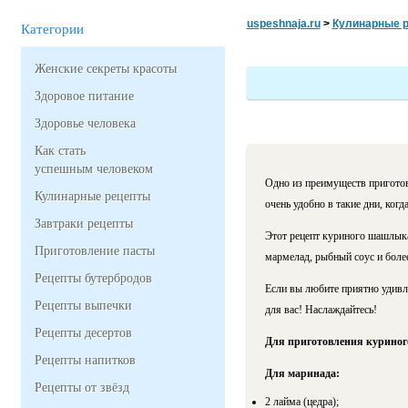
uspeshnaja.ru
>
Кулинарные 
Категории
Женские секреты красоты
Здоровое питание
Здоровье человека
Как стать
успешным человеком
Одно из преимуществ пригото
Кулинарные рецепты
очень удобно в такие дни, когд
Завтраки рецепты
Этот рецепт куриного шашлыка
Приготовление пасты
мармелад, рыбный соус и боле
Рецепты бутербродов
Если вы любите приятно удивля
Рецепты выпечки
для вас! Наслаждайтесь!
Рецепты десертов
Для приготовления курино
Рецепты напитков
Для маринада:
Рецепты от звёзд
2 лайма (цедра);