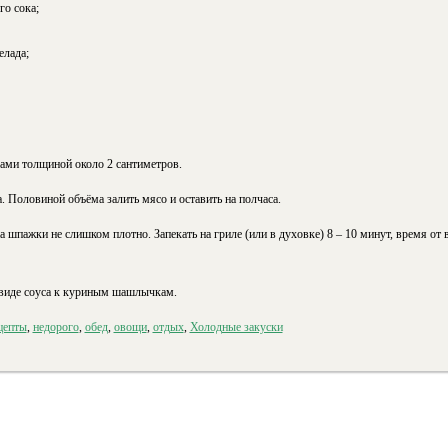
го сока;
елада;
ами толщиной около 2 сантиметров.
 Половиной объёма залить мясо и оставить на полчаса.
 шпажки не слишком плотно. Запекать на гриле (или в духовке) 8 – 10 минут, время от
 виде соуса к куриным шашлычкам.
цепты
,
недорого
,
обед
,
овощи
,
отдых
,
Холодные закуски