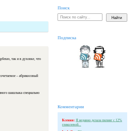
Поиск
Подписка
рбекю, так и в духовке, что
сочетаемое – абрикосовый
уриного шашлыка специально
Комментарии
Ксения:
Я недавно делала пилинг с 12%
гликолевой...