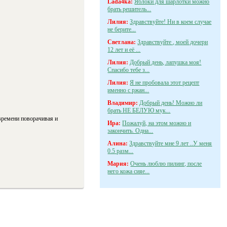
Lada4ka:
Яблоки для шарлотки можно
брать решитель...
Лилия:
Здравствуйте! Ни в коем случае
не берите...
Светлана:
Здравствуйте , моей дочери
12 лет и её ...
Лилия:
Добрый день, лапушка моя!
Спасибо тебе з...
Лилия:
Я не пробовала этот рецепт
именно с ржан...
Владимир:
Добрый день! Можно ли
брать НЕ БЕЛУЮ мук...
 времени поворачивая и
Ира:
Пожалуй, на этом можно и
закончить. Одна...
Алина:
Здравствуйте мне 9 лет ..У меня
0.5 разм...
Мария:
Очень люблю пилинг, после
него кожа сияе...