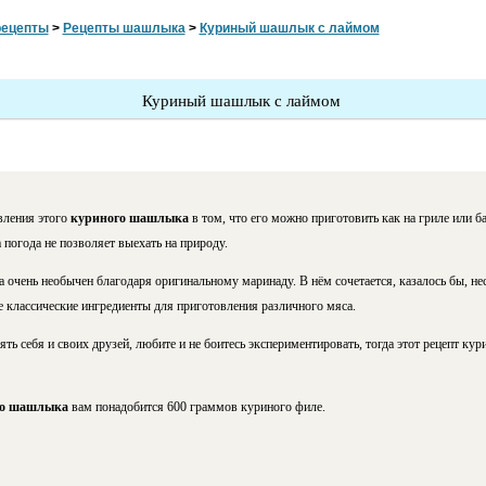
рецепты
>
Рецепты шашлыка
>
Куриный шашлык с лаймом
Куриный шашлык с лаймом
вления этого
куриного шашлыка
в том, что его можно приготовить как на гриле или ба
а погода не позволяет выехать на природу.
 очень необычен благодаря оригинальному маринаду. В нём сочетается, казалось бы, не
е классические ингредиенты
для приготовления различного мяса.
ть себя и своих друзей, любите и не боитесь экспериментировать, тогда этот рецепт к
го шашлыка
вам понадобится 600 граммов куриного филе.