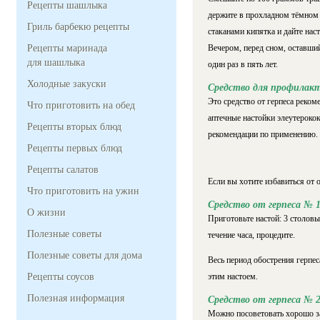
Рецепты шашлыка
держите в прохладном тёмном м
Гриль барбекю рецепты
стаканами кипятка и дайте наст
Рецепты маринада
Вечером, перед сном, оставший
для шашлыка
один раз в пять лет.
Холодные закуски
Средство для профилакт
Это средство от герпеса реком
Что приготовить на обед
аптечные настойки элеутерокок
Рецепты вторых блюд
рекомендации по применению.
Рецепты первых блюд
Рецепты салатов
Если вы хотите избавиться от 
Что приготовить на ужин
Средство от герпеса № 
О жизни
Приготовьте настой: 3 столовы
Полезные советы
течение часа, процедите.
Полезные советы для дома
Весь период обострения герпес
Рецепты соусов
этим настоем.
Полезная информация
Средство от герпеса № 
Можно посоветовать хорошо за