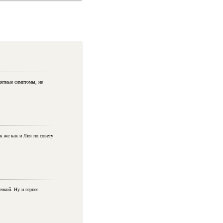
иятные симптомы, не
к же как и Лия по совету
енкой. Ну и герпес