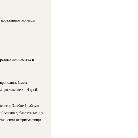
й пораженные герпесом
 равных количествах и
 прополиса. Смесь
а протяжение 3 – 4 дней.
елисы. Залейте 1 чайную
той можно добавлять калину,
независимо от приёма пищи.