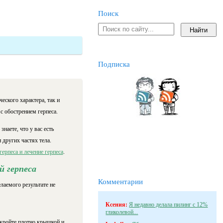
Поиск
Подписка
еского характера, так и
 с обострением герпеса.
наете, что у вас есть
 других частях тела.
ерпеса и лечение герпеса
.
 герпеса
Комментарии
елаемого результате не
Ксения:
Я недавно делала пилинг с 12%
гликолевой...
акройте плотно крышкой и