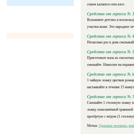
соком каланхоэ или алоэ.
Средство от герпеса № 
Вспомните детство и воспользу
участки кожи. Это народное ле
Средство от герпеса № 
Несколько раз в день смазыва
Средство от герпеса № 
Приготовьте мазь из смолотых 
смешайте. Наносите на поражен
Средство от герпеса № 
1 чайную ложку цветков ромаш
настаивайте в течение 15 минут
Средство от герпеса № 
Смешайте 1 столовую ложку пл
ложку измельчённой травяной с
протёртую с мёдом (1 столовую
Метки:
Здоровье человека
,
кож