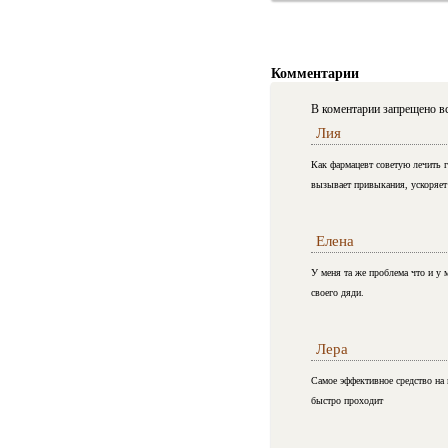
Комментарии
В коментарии запрещено вс
Лия
Как фармацевт советую лечить 
вызывает привыкания, ускоряет 
Елена
У меня та же проблема что и у 
своего дяди.
Лера
Самое эффективное средство на 
быстро проходит