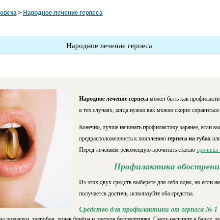
овека
>
Народное лечение герпеса
Народное лечение герпеса
Народное лечение герпеса
может быть как профилактич
в тех случаях, когда нужно как можно скорее справиться
Конечно, лучше начинать профилактику заранее, если вы з
предрасположенность к появлению
герпеса на губах
или
Перед лечением рекомендую прочитать статью
причины г
Профилактика обострений
Из этих двух средств выберете для себя одно, но если ж
получается достичь, используйте оба средства.
Средство для профилактики от герпеса № 1
ы ромашки, зверобоя, почек берёзы и цветков бессмертника. Смесь насыпьте в банку, з