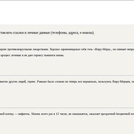
тавлять ссылки и личные данные (телефоны, адреса, е-маилы).
герпес противовирусными лекарствами. Хорошо зарекомендовал себя гель «Виру-Мерц», он снимает непр
процесс лечения и не дает герпесу появится вновь.
многих других людей, герпес. Раньше было сложно но теперь все нормально, пользуюсь Виру-Мерцем, та
мой взгляд — инфагель. Мазать всего раз в 12 часов, не смазывается, засыхает прозрачной бесцветной пл