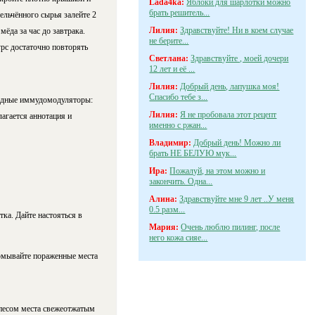
Lada4ka:
Яблоки для шарлотки можно
брать решитель...
ельчённого сырья залейте 2
Лилия:
Здравствуйте! Ни в коем случае
мёда за час до завтрака.
не берите...
урс достаточно повторять
Светлана:
Здравствуйте , моей дочери
12 лет и её ...
Лилия:
Добрый день, лапушка моя!
Спасибо тебе з...
иродные иммудомодуляторы:
Лилия:
Я не пробовала этот рецепт
лагается аннотация и
именно с ржан...
Владимир:
Добрый день! Можно ли
брать НЕ БЕЛУЮ мук...
Ира:
Пожалуй, на этом можно и
закончить. Одна...
Алина:
Здравствуйте мне 9 лет ..У меня
0.5 разм...
ка. Дайте настояться в
Мария:
Очень люблю пилинг, после
него кожа сияе...
ромывайте пораженные места
рпесом места свежеотжатым