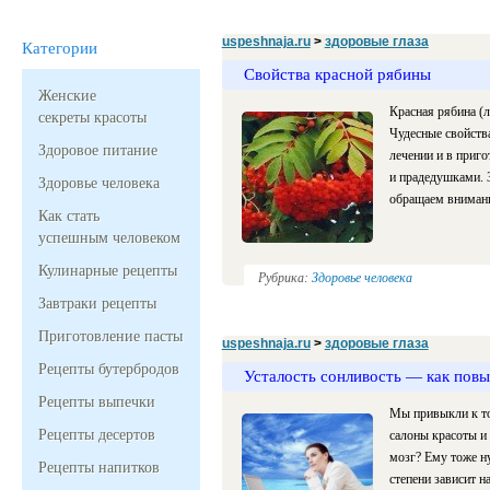
uspeshnaja.ru
>
здоровые глаза
Категории
Свойства красной рябины
Женские
Красная рябина (л
секреты красоты
Чудесные свойства
Здоровое питание
лечении и в приг
и прадедушками. З
Здоровье человека
обращаем внимани
Как стать
успешным человеком
Кулинарные рецепты
Рубрика:
Здоровье человека
Завтраки рецепты
Приготовление пасты
uspeshnaja.ru
>
здоровые глаза
Рецепты бутербродов
Усталость сонливость — как повы
Рецепты выпечки
Мы привыкли к том
Рецепты десертов
салоны красоты и
мозг? Ему тоже н
Рецепты напитков
степени зависит н