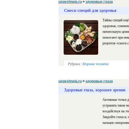
uspeshnaja.ru
>
здоровые глаза
Смеси специй для здоровья
Тайны специй ещё 
здоровья, сомнени
питательную ценно
помогают при нек
рецептов «смеси с
Рубрика:
Здоровье человека
uspeshnaja.ru
>
здоровые глаза
Здоровые глаза, хорошее зрение
Активные точки д
устранить такие н
воздействуя на э
Закройте глаза и,
пальцев синхронно