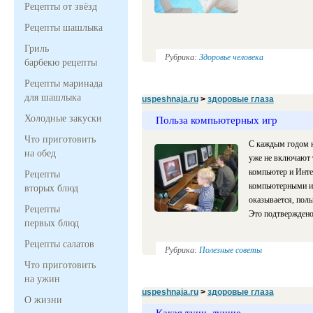
Рецепты от звёзд
Рецепты шашлыка
Гриль
Рубрика:
Здоровье человека
барбекю рецепты
Рецепты маринада
для шашлыка
uspeshnaja.ru
>
здоровые глаза
Холодные закуски
Польза компьютерных игр
Что приготовить
С каждым годом к
на обед
уже не включают т
компьютер и Интер
Рецепты
компьютерными иг
вторых блюд
оказывается, пол
Рецепты
Это подтверждено
первых блюд
Рецепты салатов
Рубрика:
Полезные советы
Что приготовить
на ужин
uspeshnaja.ru
>
здоровые глаза
О жизни
Какая тушь лучше