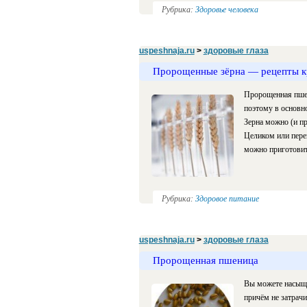
Рубрика:
Здоровье человека
uspeshnaja.ru
>
здоровые глаза
Пророщенные зёрна — рецепты к
Пророщенная пшен
поэтому в основн
Зерна можно (и п
Целиком или перем
можно приготовит
Рубрика:
Здоровое питание
uspeshnaja.ru
>
здоровые глаза
Пророщенная пшеница
Вы можете насыща
причём не затрачи