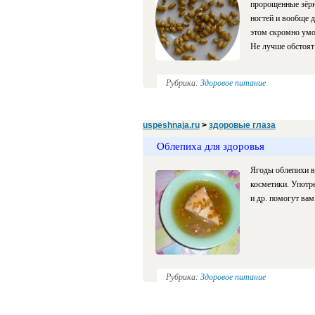
пророщенные зёрн
ногтей и вообще д
этом скромно умо
Не лучше обстоят [
Рубрика:
Здоровое питание
uspeshnaja.ru
>
здоровые глаза
Облепиха для здоровья
Ягоды облепихи в
косметики. Употре
и др. помогут вам
Рубрика:
Здоровое питание