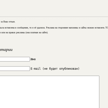
 за Ваш отзыв.
была вставлена в сообщение, то я её удалила. Реклама на сторонние магазины и сайты можно вставлять
или на правах рекламы (она платная на сайте).
нтарии
Имя
E-mail (не будет опубликован)