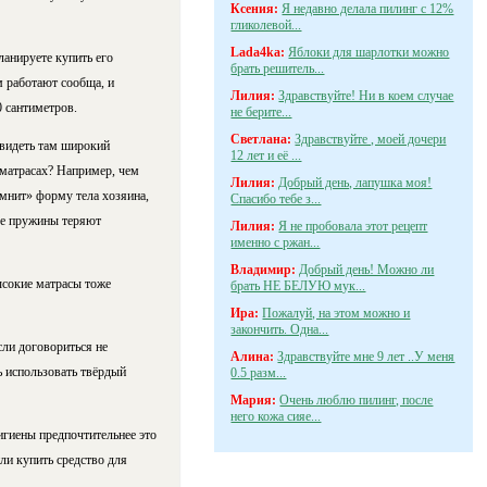
Ксения:
Я недавно делала пилинг с 12%
гликолевой...
Lada4ka:
Яблоки для шарлотки можно
ланируете купить его
брать решитель...
м работают сообща, и
Лилия:
Здравствуйте! Ни в коем случае
0 сантиметров.
не берите...
Светлана:
Здравствуйте , моей дочери
увидеть там широкий
12 лет и её ...
 матрасах? Например, чем
Лилия:
Добрый день, лапушка моя!
омнит» форму тела хозяина,
Спасибо тебе з...
где пружины теряют
Лилия:
Я не пробовала этот рецепт
именно с ржан...
Владимир:
Добрый день! Можно ли
ысокие матрасы тоже
брать НЕ БЕЛУЮ мук...
Ира:
Пожалуй, на этом можно и
закончить. Одна...
сли договориться не
Алина:
Здравствуйте мне 9 лет ..У меня
ь использовать твёрдый
0.5 разм...
Мария:
Очень люблю пилинг, после
него кожа сияе...
гигиены предпочтительнее это
или купить средство для