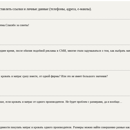
тавлять ссылки и личные данные (телефоны, адреса, е-маилы).
тема.Спасибо за советы!
леднее время, после обилия подобной рекламы в СМИ, многие стали задумываться о том, как выбрать мат
кровать и матрас сразу вместе, от одной фирмы? Или это не имеет большого значения?
ше, если кровать и матрас от одного производителя. Не будет проблем с размерами, да и вообще…
имости покупать матрас и кровать одного производителя. Размеры можно найти совершенно разные как к