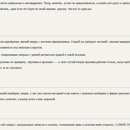
ечто уникальное и нестандартное. Тогда, конечно, лучше не заморачиваться, а купить всё сразу в одном 
авлять, даже если это будет на своей машине, дороже, чем всё за один раз.
ам приобретать мягкий матрас с жестким наматрасником. Скорей уж наоборот жесткий с мягким наматрас
валиваться под тяжелым супругом.
онированные матрасы с разной жесткостью правой и левой половин.
ужины по принципу «пружина в пружине» — в этом случай вторая пружина работает только, когда требу
г ее не чувствует.
льней подбирать матрас, у нас уже совсем негодный и мы вместе с кроватью выбираем у фирмы (реклама
лось качество, а выбор всего очень широкий
ла себе матрас с натуральным латексом и сизалем, соотношение цены и качества меня устроило. САМОЕ 