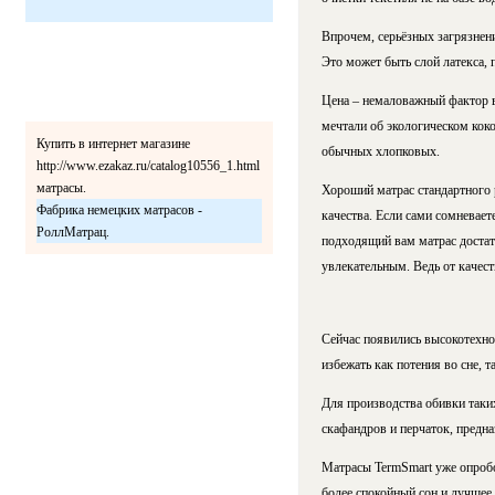
Впрочем, серьёзных загрязнени
Это может быть слой латекса,
Цена – немаловажный фактор в
мечтали об экологическом кок
Купить в интернет магазине
обычных хлопковых.
http://www.ezakaz.ru/catalog10556_1.html
матрасы.
Хороший матрас стандартного р
Фабрика немецких матрасов -
качества. Если сами сомневает
РоллМатрац.
подходящий вам матрас достато
увлекательным. Ведь от качеств
Сейчас появились высокотехно
избежать как потения во сне, 
Для производства обивки таких
скафандров и перчаток, предн
Матрасы TermSmart уже опробо
более спокойный сон и лучшее 