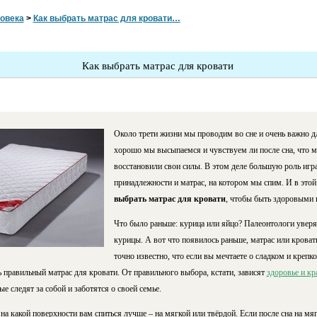
овека
>
Как выбрать матрас для кровати…
Как выбрать матрас для кровати
Около трети жизни мы проводим во сне и очень важно д
хорошо мы высыпаемся и чувствуем ли после сна, что 
восстановили свои силы. В этом деле большую роль игр
принадлежности и матрас, на котором мы спим. И в это
выбрать матрас для кровати
, чтобы быть здоровыми 
Что было раньше: курица или яйцо? Палеонтологи уверя
курицы. А вот что появилось раньше, матрас или кровать
точно известно, что если вы мечтаете о сладком и крепко
 правильный матрас для кровати. От правильного выбора, кстати, зависят
здоровье и кр
е следят за собой и заботятся о своей семье.
на какой поверхности вам спиться лучше – на мягкой или твёрдой. Если после сна на мя