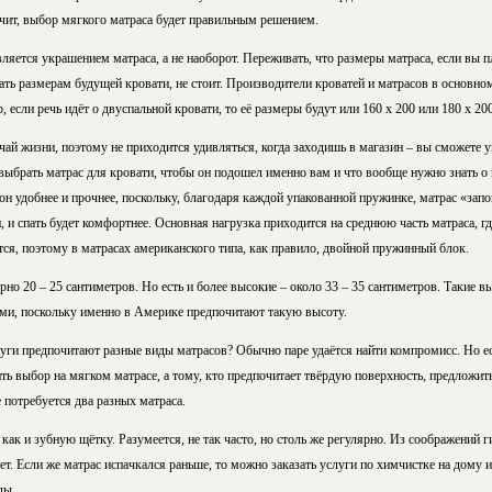
ит, выбор мягкого матраса будет правильным решением.
является украшением матраса, а не наоборот. Переживать, что размеры матраса, если вы п
ать размерам будущей кровати, не стоит. Производители кроватей и матрасов в основно
 если речь идёт о двуспальной кровати, то её размеры будут или 160 х 200 или 180 х 20
чай жизни, поэтому не приходится удивляться, когда заходишь в магазин – вы сможете 
выбрать матрас для кровати, чтобы он подошел именно вам и что вообще нужно знать о
он удобнее и прочнее, поскольку, благодаря каждой упакованной пружинке, матрас «зап
, и спать будет комфортнее. Основная нагрузка приходится на среднюю часть матраса, 
ся, поэтому в матрасах американского типа, как правило, двойной пружинный блок.
но 20 – 25 сантиметров. Но есть и более высокие – около 33 – 35 сантиметров. Такие в
ми, поскольку именно в Америке предпочитают такую высоту.
руги предпочитают разные виды матрасов? Обычно паре удаётся найти компромисс. Но е
ть выбор на мягком матрасе, а тому, кто предпочитает твёрдую поверхность, предложит
 потребуется два разных матраса.
как и зубную щётку. Разумеется, не так часто, но столь же регулярно. Из соображений 
лет. Если же матрас испачкался раньше, то можно заказать услуги по химчистке на дому 
ды.