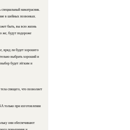
ь специальный наматрасник.
ние в шейных позвонках.
ожет быть, вы всю жизнь
о же, будут подороже
е, вряд ли будет хорошего
оятельно выбрать хороший и
 выбор будет лёгким и
тела спящего, что позволяет
SA только при изготовлении
ольку они обеспечивают
ежного повышения и