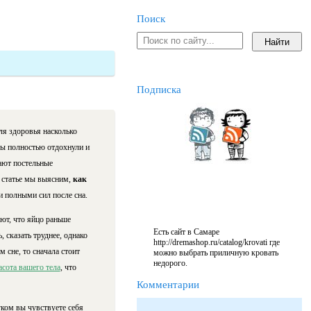
Поиск
Подписка
ля здоровья насколько
мы полностью отдохнули и
ают постельные
й статье мы выясним,
как
и полными сил после сна.
ют, что яйцо раньше
Есть сайт в Самаре
, сказать труднее, однако
http://dremashop.ru/catalog/krovati где
м сне, то сначала стоит
можно выбрать приличную кровать
недорого.
асота вашего тела
, что
Комментарии
гком вы чувствуете себя