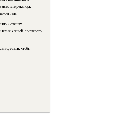
ованию микрокапсул,
атуры тела.
ению у спящих
ылевых клещей, плесневого
для кровати
, чтобы