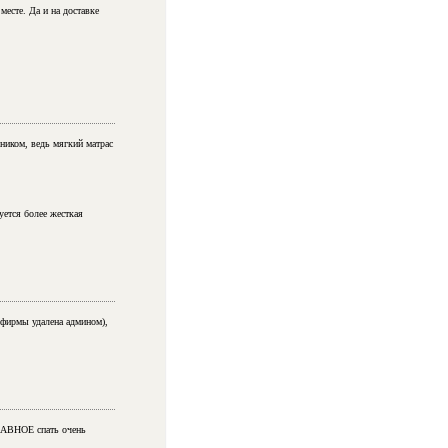
месте. Да и на доставке
ником, ведь мягкий матрас
ется более жесткая
 фирмы удалена админом),
ГЛАВНОЕ спать очень