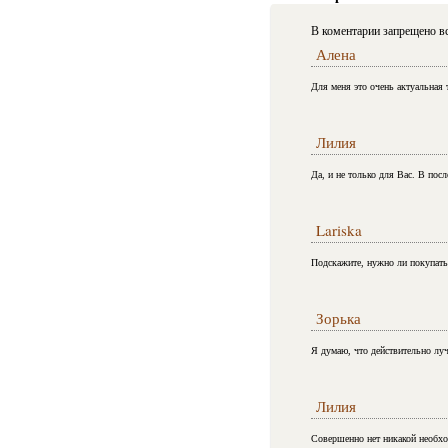
В коментарии запрещено вс
Алена
Для меня это очень актуальная 
Лилия
Да, и не только для Вас. В пос
Lariska
Подскажите, нужно ли покупать 
Зорька
Я думаю, что действительно луч
Лилия
Совершенно нет никакой необход