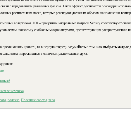
 связи с чередованием различных фаз сна. Такой эффект достигается благодаря использ
ральных растительных масел, которые реагируют должным образом на изменения темпер
омощь и аллергикам. 100 – процентно натуральные матрасы Sensity способствуют сниж
тупов астмы, поскольку снабжены микрокапсулами, препятствующих распространению п
ло время менять кровать, то в первую очередь задумайтесь о том,
как выбрать матрас 
овольствием и просыпаться в отличном расположении духа.
здоровья:
тво
виться?
а теле человека
сота
,
полезно
,
Полезные советы
,
тело