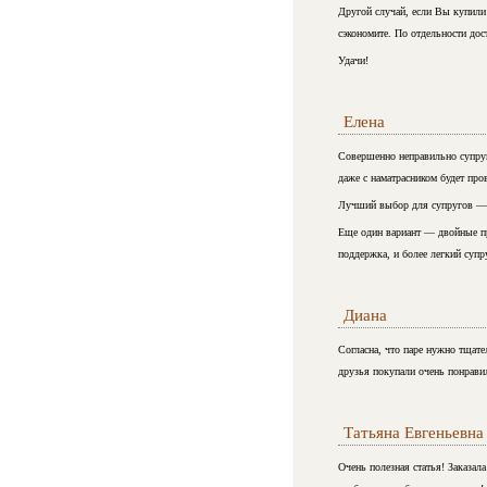
Другой случай, если Вы купили н
сэкономите. По отдельности дост
Удачи!
Елена
Совершенно неправильно супруг
даже с наматрасником будет про
Лучший выбор для супругов — з
Еще один вариант — двойные пр
поддержка, и более легкий супру
Диана
Согласна, что паре нужно тщате
друзья покупали очень понрави
Татьяна Евгеньевна
Очень полезная статья! Заказа