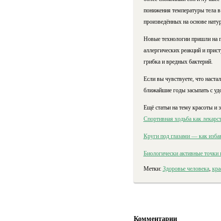
понижения температуры тела в
произведённых на основе нату
Новые технологии пришли на п
аллергических реакций и прис
грибка и вредных бактерий.
Если вы чувствуете, что наста
ближайшие годы засыпать с уд
Ещё статьи на тему красоты и 
Спортивная ходьба как лекарс
Круги под глазами — как изба
Биологически активные точки н
Метки:
Здоровье человека
,
кра
Комментарии