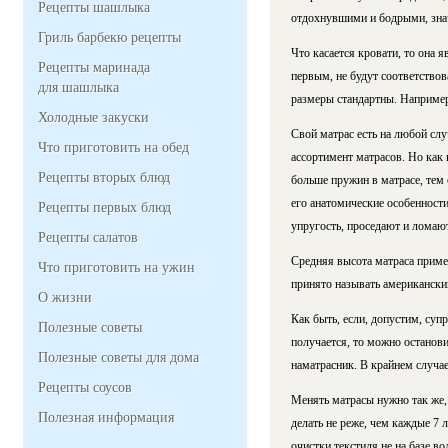
Рецепты шашлыка
отдохнувшими и бодрыми, знач
Гриль барбекю рецепты
Что касается кровати, то она 
Рецепты маринада
первым, не будут соответствов
для шашлыка
размеры стандартны. Например,
Холодные закуски
Свой матрас есть на любой слу
Что приготовить на обед
ассортимент матрасов. Но как 
Рецепты вторых блюд
больше пружин в матрасе, тем 
его анатомические особенности
Рецепты первых блюд
упругость, проседают и ломают
Рецепты салатов
Средняя высота матраса пример
Что приготовить на ужин
принято называть американски
О жизни
Как быть, если, допустим, суп
Полезные советы
получается, то можно останови
Полезные советы для дома
наматрасник. В крайнем случае
Рецепты соусов
Менять матрасы нужно так же, 
Полезная информация
делать не реже, чем каждые 7 
очистки текстиля не на базе во