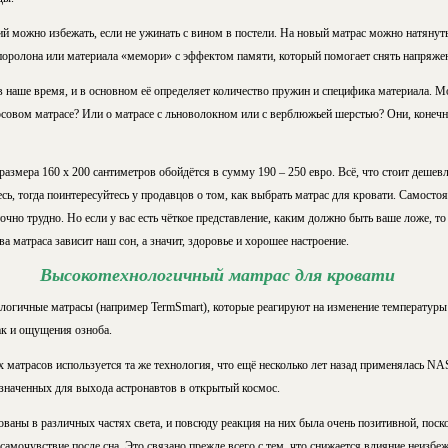
й можно избежать, если не ужинать с вином в постели. На новый матрас можно натянут
 поролона или материала «мемори» с эффектом памяти, который помогает снять напряже
 наше время, и в основном её определяет количество пружин и специфика материала. М
осовом матрасе? Или о матрасе с льноволокном или с верблюжьей шерстью? Они, конечн
азмера 160 х 200 сантиметров обойдётся в сумму 190 – 250 евро. Всё, что стоит дешевл
есь, тогда поинтересуйтесь у продавцов о том, как выбрать матрас для кровати. Самост
чно трудно. Но если у вас есть чёткое представление, каким должно быть ваше ложе, то
а матраса зависит наш сон, а значит, здоровье и хорошее настроение.
Высокотехнологичный матрас для кровати
логичные матрасы (например TermSmart), которые реагируют на изменение температуры 
так и ощущения озноба.
 матрасов используется та же технология, что ещё несколько лет назад применялась NA
азначенных для выхода астронавтов в открытый космос.
ваны в различных частях света, и повсюду реакция на них была очень позитивной, поск
самочувствие после сна. Это связано прежде всего с тем, что снижается влияние неизб