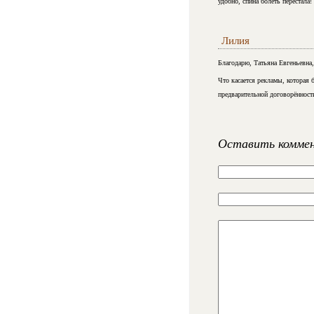
удобно, спина болеть перестала!
Лилия
Благодарю, Татьяна Евгеньевна,
Что касается рекламы, которая 
предварительной договорённости 
Оставить комме