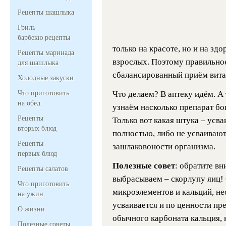
Рецепты шашлыка
Гриль
барбекю рецепты
только на красоте, но и на здор
Рецепты маринада
взрослых. Поэтому правильное
для шашлыка
сбалансированный приём витам
Холодные закуски
Что приготовить
Что делаем? В аптеку идём. А
на обед
узнаём насколько препарат бо
Рецепты
Только вот какая штука – усва
вторых блюд
полностью, либо не усваивают
Рецепты
зашлаковоности организма.
первых блюд
Полезные совет
: обратите вн
Рецепты салатов
выбрасываем – скорлупу яиц!
Что приготовить
микроэлементов и кальций, н
на ужин
усваивается и по ценности пр
О жизни
обычного карбоната кальция, 
Полезные советы