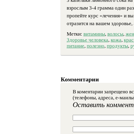
3 капельки лимонного сока на
взрослым 3-4 грамма один раз 
пропейте курс «лечения» и вы 
отразится на вашем здоровье, а
Метки:
витамины
,
волосы
,
жен
Здоровье человека
,
кожа
,
крас
питание
,
полезно
,
продукты
,
р
Комментарии
В коментарии запрещено вс
(телефоны, адреса, е-маилы
Оставить коммент