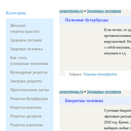
uspeshnaja.ru
>
Здоровье человека
Категории
Полезные бутерброды
Женские
Если честно, то з
секреты красоты
противоположные.
Здоровое питание
выручалочкой. На
с собой покушать,
Здоровье человека
покушать и т.д.
Как стать
успешным человеком
Кулинарные рецепты
Рубрика:
Рецепты бутербродов
Завтраки рецепты
Приготовление пасты
uspeshnaja.ru
>
Здоровье человека
Рецепты бутербродов
Биоритмы человека
Рецепты выпечки
Суточные биоритм
Рецепты десертов
эфективно расплан
2010 год. Крема, 
Рецепты напитков
выбирать любые с