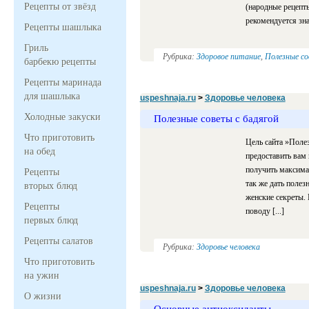
Рецепты от звёзд
(народные рецепт
рекомендуется зна
Рецепты шашлыка
Гриль
Рубрика:
Здоровое питание
,
Полезные с
барбекю рецепты
Рецепты маринада
для шашлыка
uspeshnaja.ru
>
Здоровье человека
Холодные закуски
Полезные советы с бадягой
Что приготовить
Цель сайта »Полез
на обед
предоставить вам
получить максима
Рецепты
так же дать полез
вторых блюд
женские секреты.
Рецепты
поводу [...]
первых блюд
Рецепты салатов
Рубрика:
Здоровье человека
Что приготовить
на ужин
uspeshnaja.ru
>
Здоровье человека
О жизни
Основные антиоксиданты