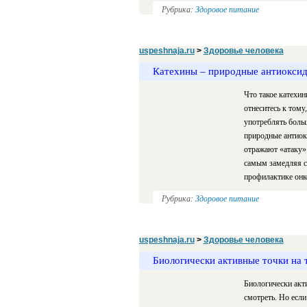
Рубрика:
Здоровое питание
uspeshnaja.ru
>
Здоровье человека
Катехины – природные антиокси
Что такое катехи
отнеситесь к тому
употреблять боль
природные антиок
отражают «атаку»
самым замедляя с
профилактике онк
Рубрика:
Здоровое питание
uspeshnaja.ru
>
Здоровье человека
Биологически активные точки на 
Биологически акти
смотреть. Но если