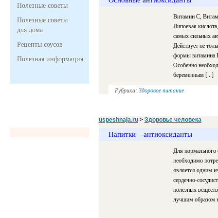
Полезные советы
Витамин С, Витам
Полезные советы
Липоевая кислота
для дома
самых сильных ан
Рецепты соусов
Действует не толь
формы витамина Е
Полезная информация
Особенно необход
беременным [...]
Рубрика:
Здоровое питание
uspeshnaja.ru
>
Здоровье человека
Напитки – антиоксиданты
Для нормального 
необходимо потре
является одним и
сердечно-сосудист
полезных веществ
лучшим образом н