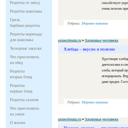
Рецепты от звёзд
способствует укре
очень полезно при
Рецепты шашлыка
Гриль
Рубрика:
Здоровое питание
барбекю рецепты
Рецепты маринада
для шашлыка
uspeshnaja.ru
>
Здоровье человека
Холодные закуски
Хлебцы – вкусно и полезно
Что приготовить
Хрустящие хлебцы
на обед
диетологами и сп
хлеба, который пр
Рецепты
игнорировать. Впр
вторых блюд
даже вреден. Сост
Рецепты
первых блюд
Рецепты салатов
Рубрика:
Здоровое питание
Что приготовить
на ужин
uspeshnaja.ru
>
Здоровье человека
О жизни
Помощь зрению — продукты полез