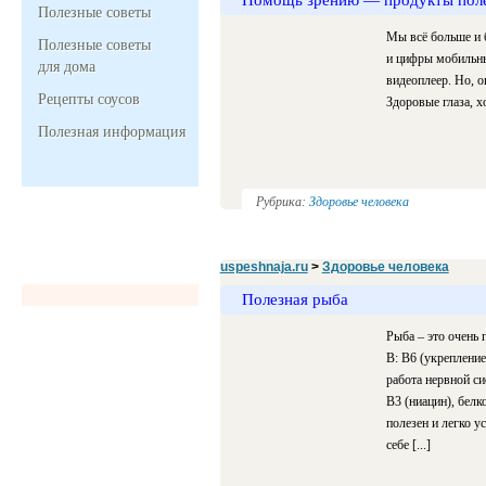
Полезные советы
Мы всё больше и 
Полезные советы
и цифры мобильных
для дома
видеоплеер. Но, о
Рецепты соусов
Здоровые глаза, х
Полезная информация
Рубрика:
Здоровье человека
uspeshnaja.ru
>
Здоровье человека
Полезная рыба
Рыба – это очень
В: В6 (укреплени
работа нервной си
В3 (ниацин), белк
полезен и легко у
себе [...]