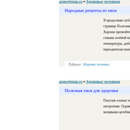
uspeshnaja.ru
>
Здоровье человека
Народные рецепты из хвои
Я продолжаю публ
странице Полезна
Хорошо промойте 
стакана зелёной м
температуры, доба
переодически поме
Рубрика:
Здоровье человека
uspeshnaja.ru
>
Здоровье человека
Полезная хвоя для здоровья
Пахучие еловые и
настроения. Однак
мощными целебным