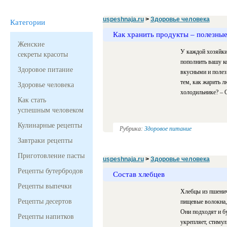
uspeshnaja.ru
>
Здоровье человека
Категории
Как хранить продукты – полезные
Женские
У каждой хозяйки
секреты красоты
пополнить вашу к
Здоровое питание
вкусными и полезн
тем, как жарить 
Здоровье человека
холодильнике? – 
Как стать
успешным человеком
Кулинарные рецепты
Рубрика:
Здоровое питание
Завтраки рецепты
Приготовление пасты
uspeshnaja.ru
>
Здоровье человека
Рецепты бутербродов
Состав хлебцев
Рецепты выпечки
Хлебцы из пшенич
Рецепты десертов
пищевые волокна,
Они подходят и б
Рецепты напитков
укрепляет, стимул