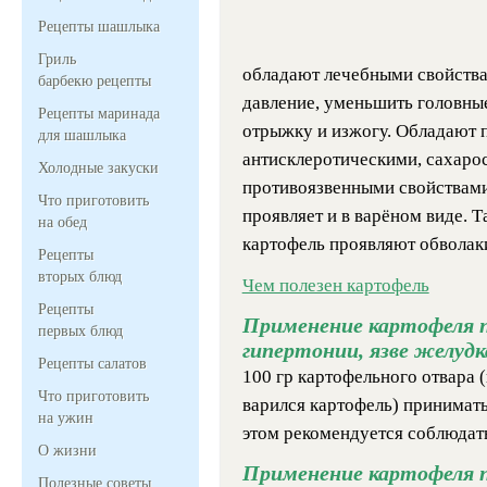
Рецепты шашлыка
Гриль
обладают лечебными свойства
барбекю рецепты
давление, уменьшить головные
Рецепты маринада
отрыжку и изжогу.
Обладают 
для шашлыка
антисклеротическими, сахар
Холодные закуски
противоязвенными свойствами
Что приготовить
проявляет и в варёном виде. Т
на обед
картофель проявляют обволак
Рецепты
вторых блюд
Чем полезен картофель
Рецепты
Применение картофеля п
первых блюд
гипертонии, язве желудк
Рецепты салатов
100 гр картофельного отвара (
Что приготовить
варился картофель) принимать 
на ужин
этом рекомендуется соблюдать
О жизни
Применение картофеля 
Полезные советы