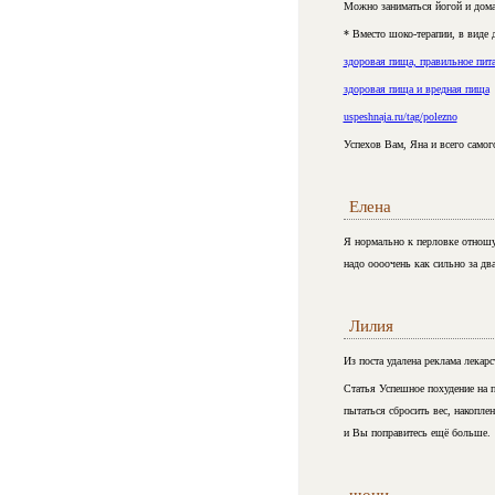
Можно заниматься йогой и дом
* Вместо шоко-терапии, в вид
здоровая пища, правильное пит
здоровая пища и вредная пища
uspeshnaja.ru/tag/polezno
Успехов Вам, Яна и всего самог
Елена
Я нормально к перловке отношу
надо оооочень как сильно за два
Лилия
Из поста удалена реклама лекар
Статья Успешное похудение на 
пытаться сбросить вес, накопле
и Вы поправитесь ещё больше.
щони