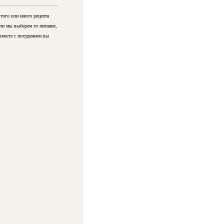
того или иного рецепта
сли мы выберем то питание,
вместе с похудением вы