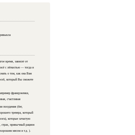
привыкла
гое время, зависит от
всё с лёгкостью — тогда и
мать о том, как она Вам
пособ, который Вы сможете
 Например француженки,
ивая, счастливая
 похудения (бег,
хорошего тренера, который
зга), которые зачастую
, страх, привычный рацион
хорошим мясом и т.д. ).