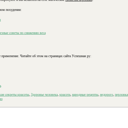
ном похудении:
я
лезные советы по снижению веса
 применение. Читайте об этом на страницах сайта Успешная ру:
ь
ие секреты красоты
,
Здоровье человека
,
красота
,
народные рецепты
,
недорого
,
перловка
ло