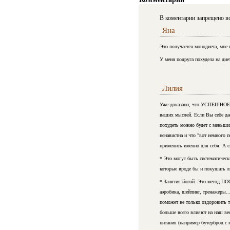
В коментарии запрещено вс
Яна
Это получается монодиета, мне 
У меня подруга похудела на диет
Лилия
Уже доказано, что УСПЕШНОЕ П
ваших мыслей. Если Вы себе даё
похудеть можно будет с меньши
ненавистна и что "вот немного п
применить именно для себя. А с
* Это могут быть систематическ
которые вроде бы и покушать л
* Занятия йогой. Это метод П
аэробика, шейпинг, тренажеры..
поможет не только оздоровить т
больше всего влияют на наш ве
питания (например бутерброд с 