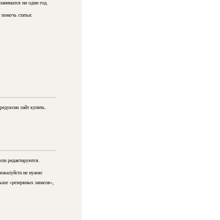
занимался ни один год.
 помочь статьи:
редуксин лайт купить.
или редактируются.
пожалуйста не нужно
льше «резервных запасов»,