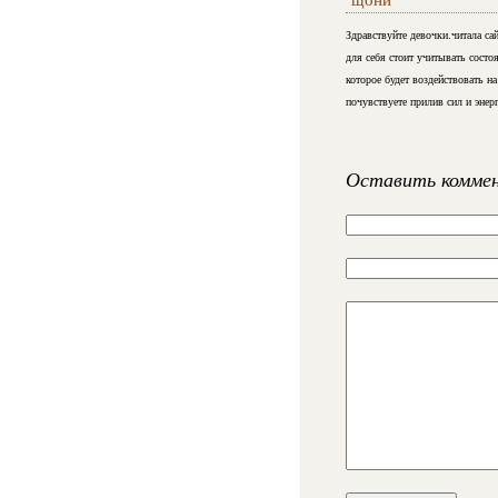
Здравствуйте девочки.читала сай
для себя стоит учитывать состо
которое будет воздействовать на
почувствуете прилив сил и энер
Оставить комме