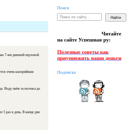
Поиск
Читайте
на сайте Успешная ру:
Полезные советы как
ю 7-ми дневной перловой
приумножить ваши деньги
ется очень калорийным
Подписка
ды. Воду пьём за полчаса до
 5 раз в день. В конце дня