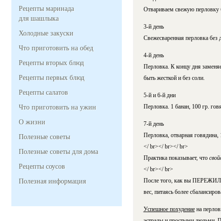
Рецепты маринада
Отвариваем свежую перловку бе
для шашлыка
3-й день
Холодные закуски
Свежесваренная перловка без 
Что приготовить на обед
4-й день
Рецепты вторых блюд
Перловка. К концу дня заменя
Рецепты первых блюд
быть жесткой и без соли.
Рецепты салатов
5-й и 6-й дни
Перловка. 1 банан, 100 гр. гов
Что приготовить на ужин
О жизни
7-й день
Перловка, отварная говядина, 
Полезные советы
</ br></ br></ br>
Полезные советы для дома
Практика показывает, что
свой
Рецепты соусов
</ br></ br>
После того, как вы ПЕРЕЖИЛИ 
Полезная информация
вес, питаясь более сбалансиров
Успешное похудение
на перлов
эстрады и простыми людьми. П