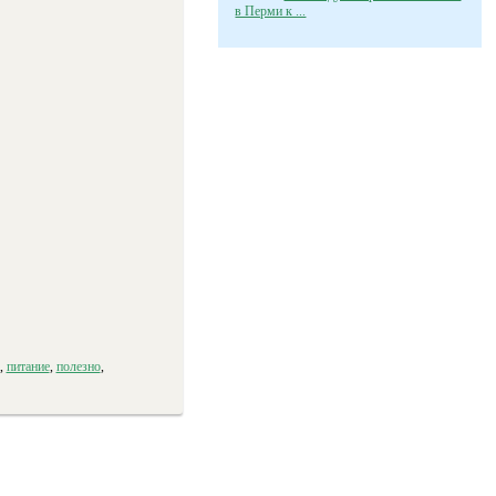
в Перми к ...
,
питание
,
полезно
,