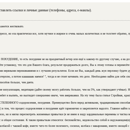
тавлять ссылки и личные данные (телефоны, адреса, е-маилы).
кажется жестковато.
рессе, но ела практически все, хотя мучное и жирное в очень малых количествах и не толстеет обратно, 
ОХУДЕНИЕ, то есть похудение не на праздничный вечер или ещё к
какому-то
другому случаю, а на дол
те установку, что это для Вашего блага, результат продержиться долго, Вы к этому готовы и перенесёте 
ми нервными переживаниями и с лучшим результатом. Если же Вы, каждый день жуя перловку будете ду
отерплю, а потом каааааааак наемся! ", тогда и не стоит начинать это дело. Необходимо найти для себя с
пособов больше, чем диета.
ие визуализации, медитации (дайте своему мозгу работать больше, чем на 5%, как утверждают учёные).
юбят и выпить, но выглядят совершенно иначе, чем американки. На эту тему была статья
Cтройная, крас
ОСТЕПЕННОГО оздоровления, похудения. Преимущество йоги перед активными, традиционными способами
.) в том, что процесс оздоровления и похудения идёт гармонично и закрепляется надолго. Главное найти 
ело, но и мягко пересмотреть жизненные привычки (я не имею в виду кардинальные перемены и чистка мо
с и общее состояние. К таким привычкам относятся: беспокойство, недовольство собой и окружающим(и)
колбасой с чашкой кофе, вместо
чего-то
более полезного, сосиски, колбаса с макаронами, вместо овощей с 