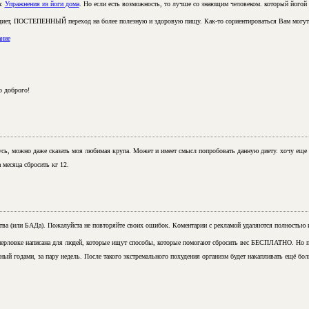
а:
Упражнения из йоги дома
. Но если есть возможность, то лучше со знающим человеком. который йогой 
е диет, ПОСТЕПЕННЫЙ переход на более полезную и здоровую пищу.
Как-то
сориентироваться Вам могут
ание
о доброго!
сь, можно даже сказать моя любимая крупа. Может и имеет смысл попробовать данную диету. хочу еще 
 месяца сбросить кг 12.
ства (или БАДа). Пожалуйста не повторяйте своих ошибок. Коментарии с рекламой удаляются полностью 
перловке написана для людей, которые ищут способы, которые помогают сбросить вес БЕСПЛАТНО. Но 
нный годами, за пару недель. После такого экстремального похудения организм будет накапливать ещё бо