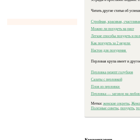
Читать другие статьи об успеш
Cтройная, красивая, счастлива
Можно ли похудеть на рисе
Легкие способы похудеть и по
Как похудеть за 2 недели
Настои для похудения
Перловая крупа имеет и другое
Перловка рецепт голубцов
Салаты с перловкой
Плов из перловки
Перловка — заговор на любов
Метки:
женские секреты
,
Женск
Полезные советы
,
похудеть
,
те
Комментарии