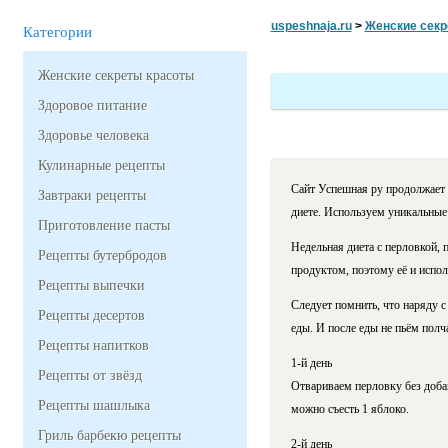
uspeshnaja.ru
>
Женские секр
Категории
Женские секреты красоты
Здоровое питание
Здоровье человека
Кулинарные рецепты
Сайт Успешная ру продолжает 
Завтраки рецепты
диете. Используем уникальны
Приготовление пасты
Недельная диета с перловкой,
Рецепты бутербродов
продуктом, поэтому её и испол
Рецепты выпечки
Следует помнить, что наряду с
Рецепты десертов
еды. И после еды не пьём полча
Рецепты напитков
1-й день
Рецепты от звёзд
Отвариваем перловку без добав
Рецепты шашлыка
можно съесть 1 яблоко.
Гриль барбекю рецепты
2-й день