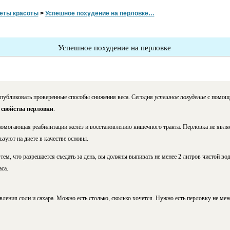
еты красоты
>
Успешное похудение на перловке…
Успешное похудение на перловке
публиковать проверенные способы снижения веса. Сегодня
успешное похудение
с помощь
е
свойства перловки
.
 помогающая реабилитации желёз и восстановлению кишечного тракта. Перловка не явля
ьзуют на диете в качестве основы.
 тем, что разрешается съедать за день, вы должны выпивать не менее 2 литров чистой во
са.
ления соли и сахара. Можно есть столько, сколько хочется. Нужно есть перловку не менее