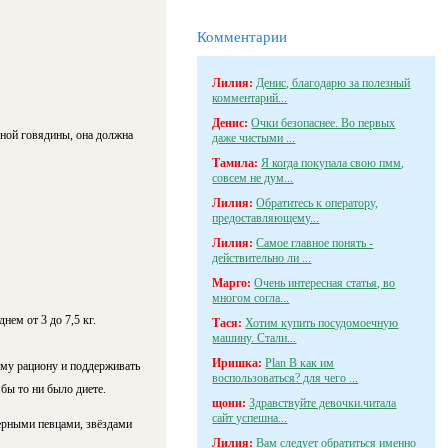
Комментарии
Лилия:
Денис, благодарю за полезный
комментарий...
Денис:
Очки безопаснее. Во первых
рной говядины, она должна
даже чистыми ...
Тамила:
Я когда покупала свою пмм,
совсем не дум...
Лилия:
Обратитесь к оператору,
предоставляющему...
Лилия:
Самое главное понять -
действительно ли ...
Марго:
Очень интересная статья, во
многом согла...
нем от 3 до 7,5 кг.
Тася:
Хотим купить посудомоечную
машину. Стали...
Иришка:
Plan B как им
ому рациону и поддерживать
воспользоваться? для чего ...
 бы то ни было диете.
щони:
Здравствуйте девочки.читала
сайт успешна...
ерными певцами, звёздами
Лилия:
Вам следует обратиться именно