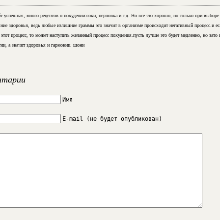
т успешная, много рецептов о похудении:соки, перловка и т.д. Но все это хорошо, но только при выборе 
яние здоровья, ведь любые излишние граммы это значит в организме происходит негативный процесс.и е
 этот процесс, то может наступить желанный процесс похудения.пусть лучше это будет медленно, но зато 
гии, а значит здоровья и гармонии. шони
нтарии
Имя
E-mail (не будет опубликован)