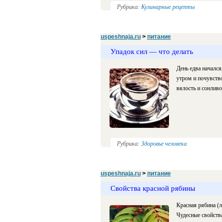
Рубрика:
Кулинарные рецепты
uspeshnaja.ru
>
питание
Упадок сил — что делать
День едва начался
утром и почувств
вялость и сонливо
Рубрика:
Здоровье человека
uspeshnaja.ru
>
питание
Свойства красной рябины
Красная рябина (л
Чудесные свойства