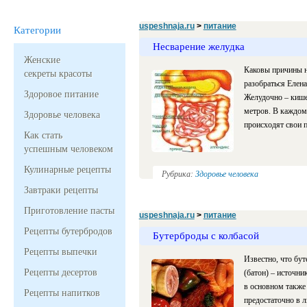
uspeshnaja.ru
>
питание
Категории
Несварение желудка
Женские
Каковы причины н
секреты красоты
разобраться Елен
Здоровое питание
Желудочно – кишеч
метров. В каждом 
Здоровье человека
происходят свои 
Как стать
успешным человеком
Кулинарные рецепты
Рубрика:
Здоровье человека
Завтраки рецепты
Приготовление пасты
uspeshnaja.ru
>
питание
Рецепты бутербродов
Бутерброды с колбасой
Рецепты выпечки
Известно, что бут
Рецепты десертов
(батон) – источни
в основном также 
Рецепты напитков
предостаточно в л