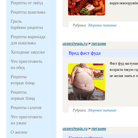
Рецепты от звёзд
виден невооружё
Рецепты шашлыка
Гриль
Рубрика:
Здоровое питание
барбекю рецепты
Рецепты маринада
для шашлыка
uspeshnaja.ru
>
питание
Холодные закуски
Вред фаст фуда
Что приготовить
Фаст фуд наступа
на обед
возраста такую га
не желая знать в 
Рецепты
вторых блюд
Рецепты
первых блюд
Рецепты салатов
Рубрика:
Здоровое питание
Что приготовить
на ужин
uspeshnaja.ru
>
питание
О жизни
Состав майонеза