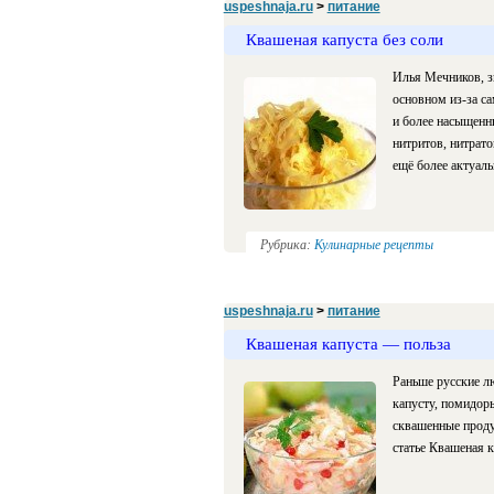
uspeshnaja.ru
>
питание
Квашеная капуста без соли
Илья Мечников, з
основном из-за са
и более насыщенн
нитритов, нитрато
ещё более актуаль
Рубрика:
Кулинарные рецепты
uspeshnaja.ru
>
питание
Квашеная капуста — польза
Раньше русские л
капусту, помидоры
сквашенные проду
статье Квашеная к