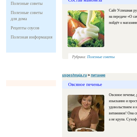
Полезные советы
Сайт Успешная ру
Полезные советы
на передаче «О са
для дома
пойдёт о магазин
Рецепты соусов
Полезная информация
Рубрика:
Полезные советы
uspeshnaja.ru
>
питание
Овсяное печенье
Овсяное печенье, 
изысканно и прост
удовольствием и н
витаминов! Она с
а не крупа. Сухо