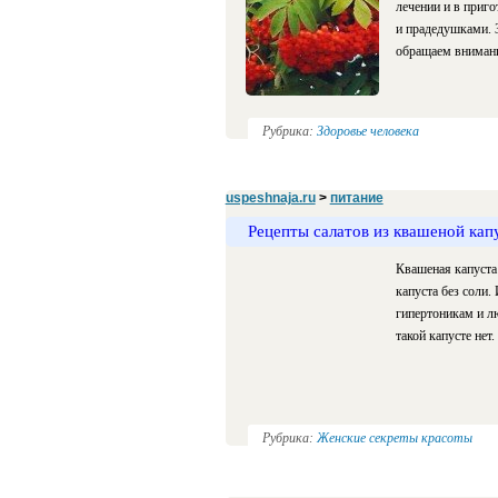
лечении и в приг
и прадедушками. З
обращаем внимани
Рубрика:
Здоровье человека
uspeshnaja.ru
>
питание
Рецепты салатов из квашеной кап
Квашеная капуста 
капуста без соли
гипертоникам и л
такой капусте нет.
Рубрика:
Женские секреты красоты