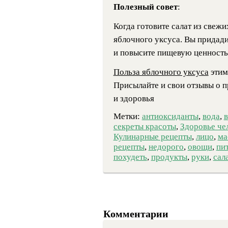
Полезный совет
:
Когда готовите салат из свежи
яблочного уксуса. Вы придад
и повысите пищевую ценность 
Польза яблочного уксуса
этим
Присылайте и свои отзывы о 
и здоровья
Метки:
антиоксиданты
,
вода
,
секреты красоты
,
Здоровье че
Кулинарные рецепты
,
лицо
,
ма
рецепты
,
недорого
,
овощи
,
пи
похудеть
,
продукты
,
руки
,
сал
Комментарии