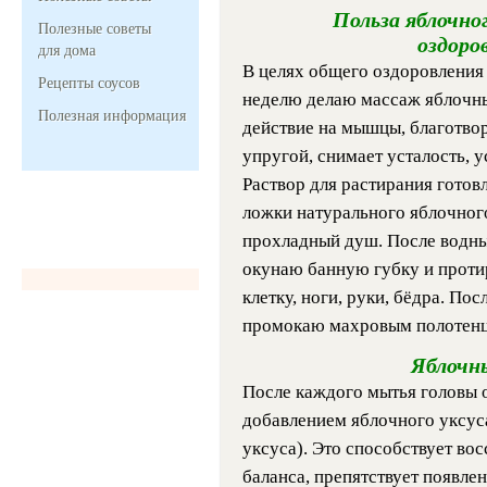
Польза яблочног
Полезные советы
оздоро
для дома
В целях общего оздоровления 
Рецепты соусов
неделю делаю массаж яблочн
Полезная информация
действие на мышцы, благотвор
упругой, снимает усталость, у
Раствор для растирания готовл
ложки натурального яблочног
прохладный душ. После водны
окунаю банную губку и проти
клетку, ноги, руки, бёдра. Пос
промокаю махровым полотенц
Яблочны
После каждого мытья головы 
добавлением яблочного уксуса
уксуса). Это способствует в
баланса, препятствует появле