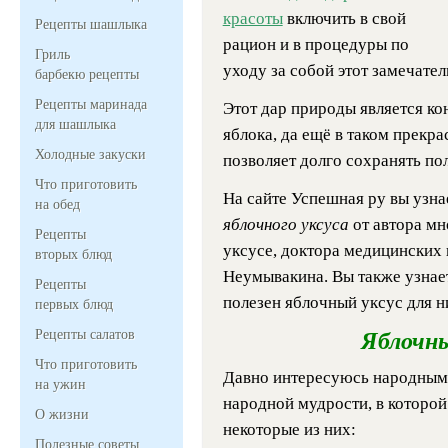
красоты
включить в свой
Рецепты шашлыка
рацион и в процедуры по
Гриль
уходу за собой этот замечате
барбекю рецепты
Рецепты маринада
Этот дар природы является ко
для шашлыка
яблока, да ещё в таком прекр
Холодные закуски
позволяет долго сохранять по
Что приготовить
На сайте Успешная ру вы узн
на обед
яблочного уксуса
от автора мн
Рецепты
уксусе, доктора медицинских
вторых блюд
Неумывакина. Вы также узнае
Рецепты
полезен яблочный уксус для н
первых блюд
Рецепты салатов
Яблочны
Что приготовить
Давно интересуюсь народным
на ужин
народной мудрости, в которой
О жизни
некоторые из них:
Полезные советы