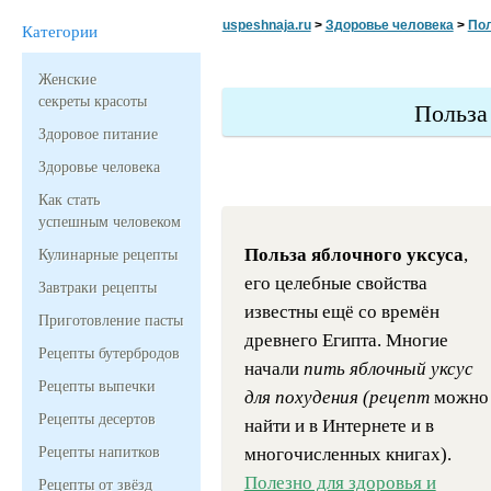
uspeshnaja.ru
>
Здоровье человека
>
Пол
Категории
Женские
секреты красоты
Польза
Здоровое питание
Здоровье человека
Как стать
успешным человеком
Польза яблочного уксуса
,
Кулинарные рецепты
его целебные свойства
Завтраки рецепты
известны ещё со времён
Приготовление пасты
древнего Египта. Многие
Рецепты бутербродов
начали
пить яблочный уксус
Рецепты выпечки
для похудения (рецепт
можно
Рецепты десертов
найти и в Интернете и в
Рецепты напитков
многочисленных книгах).
Полезно для здоровья и
Рецепты от звёзд