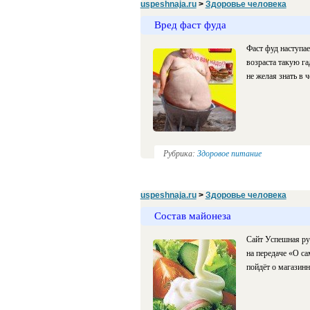
uspeshnaja.ru
>
Здоровье человека
Вред фаст фуда
Фаст фуд наступа
возраста такую га
не желая знать в 
Рубрика:
Здоровое питание
uspeshnaja.ru
>
Здоровье человека
Состав майонеза
Сайт Успешная ру
на передаче «О са
пойдёт о магазин