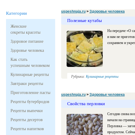
uspeshnaja.ru
>
Здоровье человека
Категории
Полезные кутабы
Женские
На передаче «О с
секреты красоты
и нам не приготов
Здоровое питание
сохраняем и укре
Здоровье человека
Как стать
успешным человеком
Кулинарные рецепты
Рубрика:
Кулинарные рецепты
Завтраки рецепты
Приготовление пасты
uspeshnaja.ru
>
Здоровье человека
Рецепты бутербродов
Свойства перловки
Рецепты выпечки
Сегодня снова во
Рецепты десертов
начали на страниц
Перловка — загов
Рецепты напитков
продуктом. Сейчас