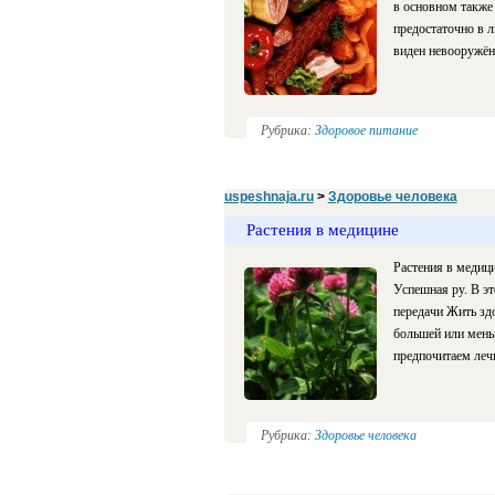
в основном также 
предостаточно в л
виден невооружё
Рубрика:
Здоровое питание
uspeshnaja.ru
>
Здоровье человека
Растения в медицине
Растения в медици
Успешная ру. В эт
передачи Жить здо
большей или мень
предпочитаем леч
Рубрика:
Здоровье человека