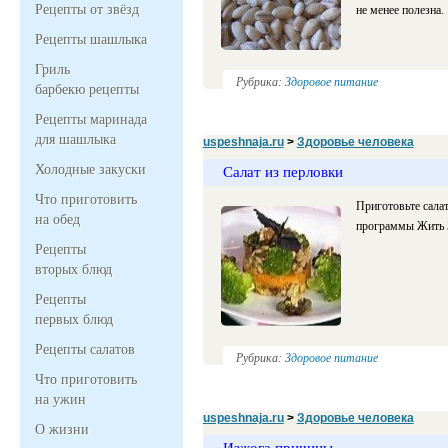
Рецепты от звёзд
не менее полезна.
Рецепты шашлыка
Гриль
Рубрика:
Здоровое питание
барбекю рецепты
Рецепты маринада
для шашлыка
uspeshnaja.ru
>
Здоровье человека
Холодные закуски
Салат из перловки
Что приготовить
Приготовьте сала
на обед
программы Жить З
Рецепты
вторых блюд
Рецепты
первых блюд
Рецепты салатов
Рубрика:
Здоровое питание
Что приготовить
на ужин
uspeshnaja.ru
>
Здоровье человека
О жизни
Изжога причины