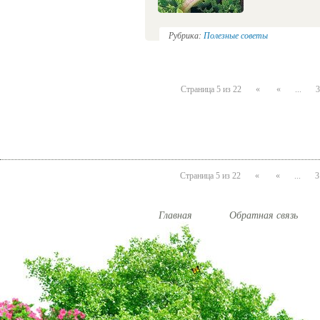
Рубрика:
Полезные советы
Страница 5 из 22
«
«
...
3
Страница 5 из 22
«
«
...
3
Главная
Обратная связь