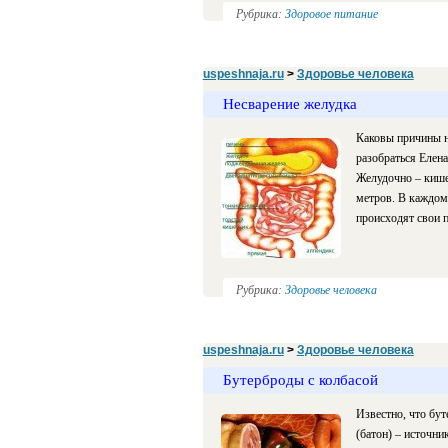
Рубрика:
Здоровое питание
uspeshnaja.ru
>
Здоровье человека
Несварение желудка
Каковы причины н
разобраться Елен
Желудочно – кишеч
метров. В каждом 
происходят свои 
Рубрика:
Здоровье человека
uspeshnaja.ru
>
Здоровье человека
Бутерброды с колбасой
Известно, что бут
(батон) – источни