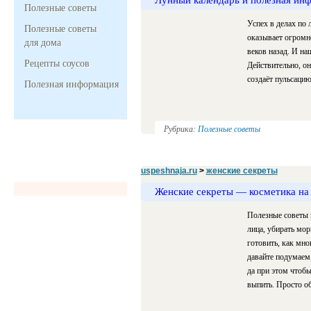
Полезные советы
Успех в делах по
Полезные советы
оказывает огромно
для дома
веков назад. И на
Рецепты соусов
Действительно, о
создаёт пульсацию
Полезная информация
Рубрика:
Полезные советы
uspeshnaja.ru
>
женские секреты
Женские секреты — косметика на
Полезные советы 
лица, убирать мор
готовить, как мн
давайте подумаем
да при этом чтобы
выпить. Просто обр