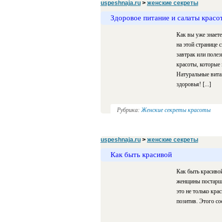
uspeshnaja.ru
>
женские секреты
Здоровое питание и салаты красо
Как вы уже знаете
на этой странице 
завтрак или поле
красоты, которые
Натуральные вита
здоровья! [...]
Рубрика:
Женские секреты красоты
uspeshnaja.ru
>
женские секреты
Как быть красивой
Как быть красиво
женщины постарше
это не только кра
позитив. Этого с