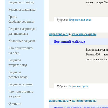
Рецепты от звёзд
эффект загара. Та
Рецепты шашлыка
Гриль
Рубрика:
Здоровое питание
барбекю рецепты
Рецепты маринада
для шашлыка
uspeshnaja.ru
>
женские секреты
Холодные закуски
Домашний майонез
Что приготовить
Время подготовки
на обед
Выход: 600 — гра
растительного мас
Рецепты
вторых блюд
Рецепты
первых блюд
Рецепты салатов
Рубрика:
Рецепты соусов
Что приготовить
на ужин
uspeshnaja.ru
>
женские секреты
О жизни
Лунный календарь и полезная ин