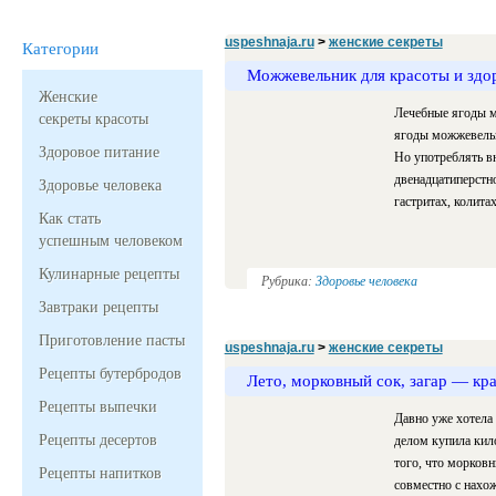
uspeshnaja.ru
>
женские секреты
Категории
Можжевельник для красоты и здо
Женские
Лечебные ягоды м
секреты красоты
ягоды можжевельн
Здоровое питание
Но употреблять вн
двенадцатиперстн
Здоровье человека
гастритах, колита
Как стать
успешным человеком
Кулинарные рецепты
Рубрика:
Здоровье человека
Завтраки рецепты
Приготовление пасты
uspeshnaja.ru
>
женские секреты
Рецепты бутербродов
Лето, морковный сок, загар — кра
Рецепты выпечки
Давно уже хотела 
Рецепты десертов
делом купила кил
того, что морковн
Рецепты напитков
совместно с нахож