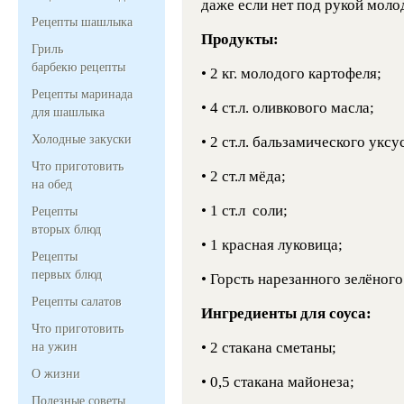
даже если нет под рукой моло
Рецепты шашлыка
Продукты:
Гриль
барбекю рецепты
• 2 кг. молодого картофеля;
Рецепты маринада
• 4 ст.л. оливкового масла;
для шашлыка
Холодные закуски
• 2 ст.л. бальзамического уксу
Что приготовить
• 2 ст.л мёда;
на обед
• 1 ст.л соли;
Рецепты
вторых блюд
• 1 красная луковица;
Рецепты
первых блюд
• Горсть нарезанного зелёного
Рецепты салатов
Ингредиенты для соуса:
Что приготовить
• 2 стакана сметаны;
на ужин
О жизни
• 0,5 стакана майонеза;
Полезные советы