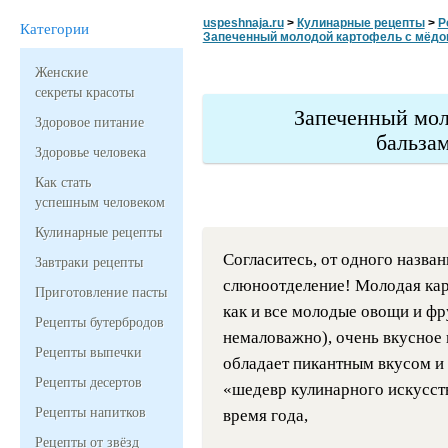
uspeshnaja.ru
>
Кулинарные рецепты
>
Р
Категории
Запеченный молодой картофель с мёдо
Женские
секреты красоты
Запеченный мол
Здоровое питание
бальза
Здоровье человека
Как стать
успешным человеком
Кулинарные рецепты
Согласитесь, от одного назва
Завтраки рецепты
слюноотделение! Молодая карт
Приготовление пасты
как и все молодые овощи и фр
Рецепты бутербродов
немаловажно), очень вкусное 
Рецепты выпечки
обладает пикантным вкусом и 
Рецепты десертов
«шедевр кулинарного искусст
Рецепты напитков
время года,
Рецепты от звёзд